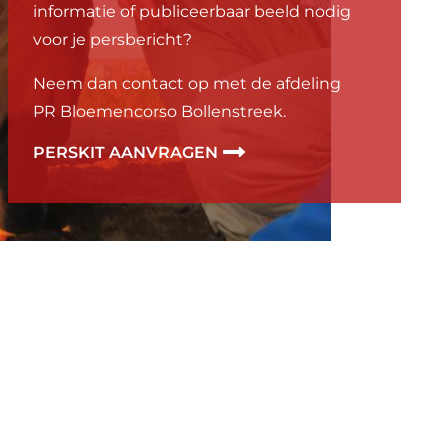
informatie of publiceerbaar beeld nodig
voor je persbericht?
Neem dan contact op met de afdeling
PR Bloemencorso Bollenstreek.
PERSKIT AANVRAGEN