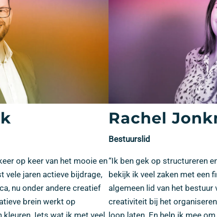
jk
Rachel Jon
Bestuurslid
k keer op keer van het mooie en
“Ik ben gek op structureren e
vele jaren actieve bijdrage,
bekijk ik veel zaken met een fin
a, nu onder andere creatief
algemeen lid van het bestuur
atieve brein werkt op
creativiteit bij het organiser
 kleuren. Iets wat ik met veel
loop laten. En help ik mee om