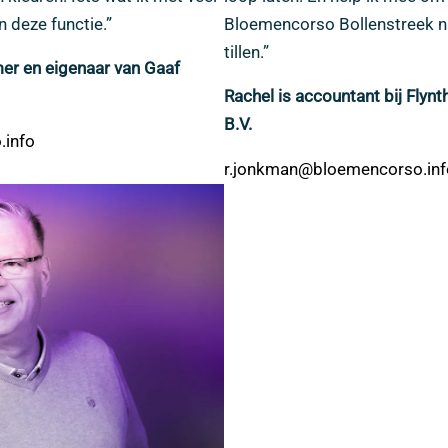
n deze functie.”
Bloemencorso Bollenstreek na
tillen.”
mer en eigenaar van Gaaf
Rachel is accountant bij Flyn
B.V.
.info
r.jonkman@bloemencorso.inf