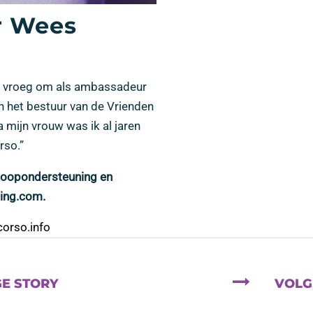
r Wees
j vroeg om als ambassadeur
n het bestuur van de Vrienden
a mijn vrouw was ik al jaren
rso.”
rkoopondersteuning en
ing.com.
orso.info
E STORY
VOLG