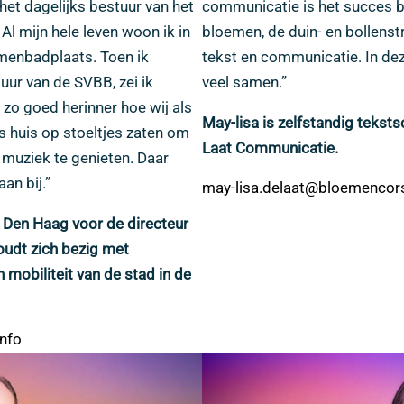
et dagelijks bestuur van het
communicatie is het succes b
l mijn hele leven woon ik in
bloemen, de duin- en bollenstr
menbadplaats. Toen ik
tekst en communicatie. In de
uur van de SVBB, zei ik
veel samen.”
 zo goed herinner hoe wij als
May-lisa is zelfstandig teksts
s huis op stoeltjes zaten om
Laat Communicatie.
muziek te genieten. Daar
an bij.”
may-lisa.delaat@bloemencors
 Den Haag voor de directeur
oudt zich bezig met
obiliteit van de stad in de
nfo