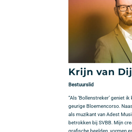
Krijn van Di
Bestuurslid
“Als ‘Bollenstreker’ geniet i
geurige Bloemencorso. Naast 
als muzikant van Adest Music
betrokken bij SVBB. Mijn cre
grafische beelden, vormen en