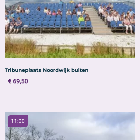
Tribuneplaats Noordwijk buiten
€
69,50
Dit
product
heeft
meerdere
11:00
variaties.
Deze