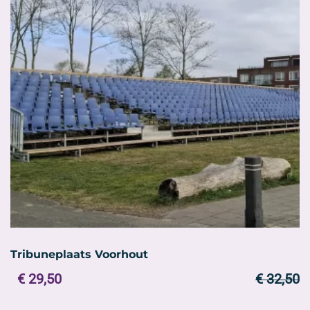
optie
kan
gekozen
worden
op
de
productpagina
Tribuneplaats Voorhout
Oorspronkelijke
Huidige
€
29,50
€
32,50
prijs
prijs