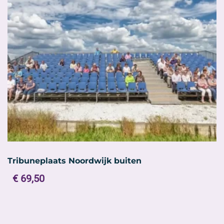
Tribuneplaats Noordwijk buiten
€
69,50
Dit
product