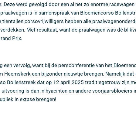
. Deze werd gevolgd door een al net zo enorme racewagen w
 praalwagen is in samenspraak van Bloemencorso Bollenstr
tientallen corsovrijwilligers hebben alle praalwagenonderde
 overdekken. Met resultaat, want de praalwagen was dé blikv
rand Prix.
nog een vervolg, want bij de persconferentie van het Bloeme
em Heemskerk een bijzonder nieuwtje brengen. Namelijk da
orso Bollenstreek dat op 12 april 2025 traditiegetrouw zijn 
uitvoering is dan in hyacinten en andere voorjaarsbloeiers i
bliek in extase brengen!