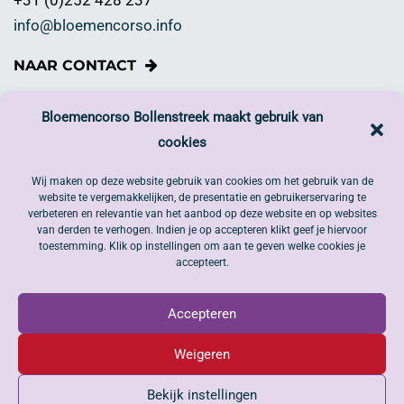
+31 (0)252 428 237
info@bloemencorso.info
NAAR CONTACT
Wil je bijdragen?
Bloemencorso Bollenstreek maakt gebruik van
cookies
Draag jij het Bloemencorso Bollenstreek een warm hart
toe en wil jij ook graag iets doen?
Wij maken op deze website gebruik van cookies om het gebruik van de
website te vergemakkelijken, de presentatie en gebruikerservaring te
DONEER NU
verbeteren en relevantie van het aanbod op deze website en op websites
van derden te verhogen. Indien je op accepteren klikt geef je hiervoor
toestemming. Klik op instellingen om aan te geven welke cookies je
Volg ons op social media
accepteert.
Accepteren
Weigeren
Bekijk instellingen
Algemene voorwaarden |
Privacyverklaring
|
ANBI
| Copyright