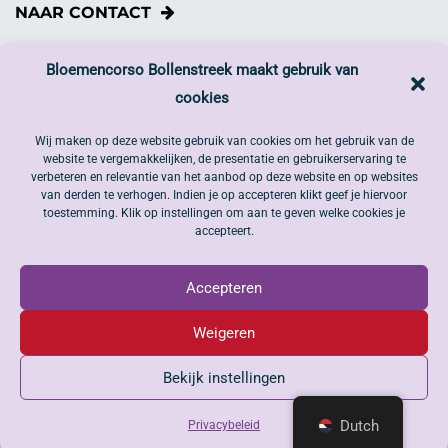
NAAR CONTACT
Wil je bijdragen?
Bloemencorso Bollenstreek maakt gebruik van
cookies
Draag jij het Bloemencorso Bollenstreek een warm hart
toe en wil jij ook graag iets doen?
Wij maken op deze website gebruik van cookies om het gebruik van de
website te vergemakkelijken, de presentatie en gebruikerservaring te
DONEER NU
verbeteren en relevantie van het aanbod op deze website en op websites
van derden te verhogen. Indien je op accepteren klikt geef je hiervoor
toestemming. Klik op instellingen om aan te geven welke cookies je
Volg ons op social media
accepteert.
Accepteren
Weigeren
Bekijk instellingen
Algemene voorwaarden |
Privacyverklaring
|
ANBI
| Copyright
©2019
2025 Bloemencorso Bollenstreek - All Rights Reserved
Dutch
Privacybeleid