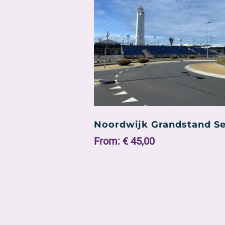
Noordwijk Grandstand S
From:
€
45,00
Dit
product
heeft
meerdere
variaties.