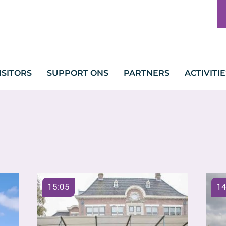
ISITORS
SUPPORT ONS
PARTNERS
ACTIVITIE
15:05
14