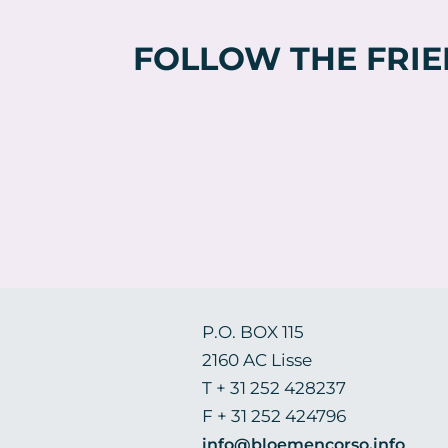
Deze
optie
FOLLOW THE FRI
kan
gekozen
worden
op
de
productpagina
P.O. BOX 115
2160 AC Lisse
T + 31 252 428237
F + 31 252 424796
info@bloemencorso.info