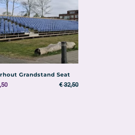
rhout Grandstand Seat
inal
Current
,50
€
32,50
e
price
:
is:
,50.
€ 29,50.