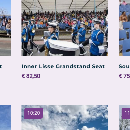
t
Inner Lisse Grandstand Seat
Sou
€
82,50
€
75
10:20
11