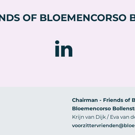
Deze
optie
ENDS OF BLOEMENCORSO B
kan
gekozen
worden
op
de
productpagina
Chairman - Friends of 
Bloemencorso Bollenst
Krijn van Dijk / Eva van 
voorzittervrienden@bloe