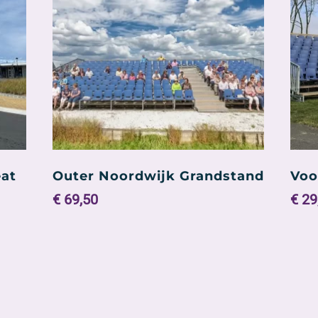
eat
Outer Noordwijk Grandstand
Voo
Orig
€
69,50
€
29
pric
Dit
was
product
€ 32
heeft
meerdere
variaties.