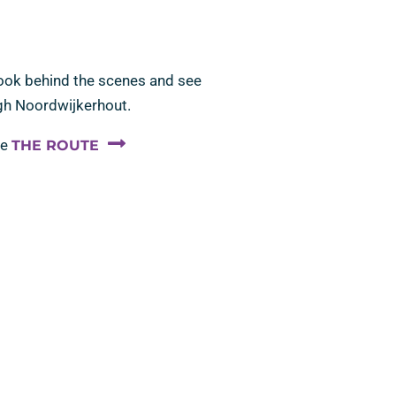
 look behind the scenes and see
ugh Noordwijkerhout.
ee
THE ROUTE