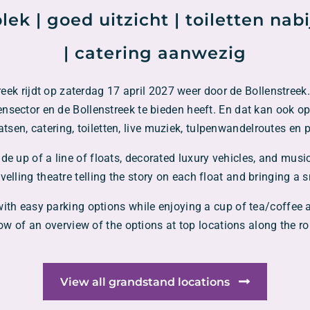
ek | goed uitzicht | toiletten nabi
| catering aanwezig
ek rijdt op zaterdag 17 april 2027 weer door de Bollenstreek.
nsector en de Bollenstreek te bieden heeft. En dat kan ook op
aatsen, catering, toiletten, live muziek, tulpenwandelroutes en
de up of a line of floats, decorated luxury vehicles, and musi
avelling theatre telling the story on each float and bringing a 
with easy parking options while enjoying a cup of tea/coffee 
ow of an overview of the options at top locations along the ro
View all grandstand locations